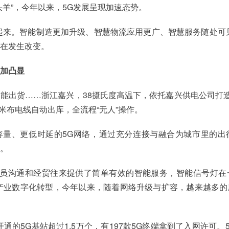
头羊”，今年以来，5G发展呈现加速态势。
会跑起来。智能制造更加升级、智慧物流应用更广、智慧服务随处可
在发生改变。
更加凸显
能出货……浙江嘉兴，38摄氏度高温下，依托嘉兴供电公司打造
0米布电线自动出库，全流程“无人”操作。
容量、更低时延的5G网络，通过充分连接与融合为城市里的出
。
人员沟通和经贸往来提供了简单有效的智能服务，智能信号灯在
产业数字化转型，今年以来，随着网络升级与扩容，越来越多的
通的5G基站超过1.5万个，有197款5G终端拿到了入网许可